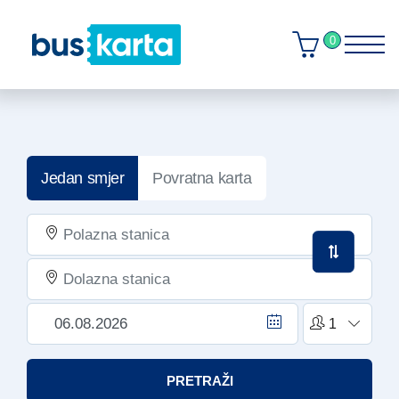
0
Jedan smjer
Povratna karta
PRETRAŽI