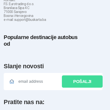
F.S. Eurotrading d.o.o.
Branilaca Šipa 4 C
71000 Sarajevo
Bosna i Hercegovina
e-mail: support@buskarta.ba
Popularne destinacije autobus
od
slanje novosti
POŠALJI
pratite nas na: