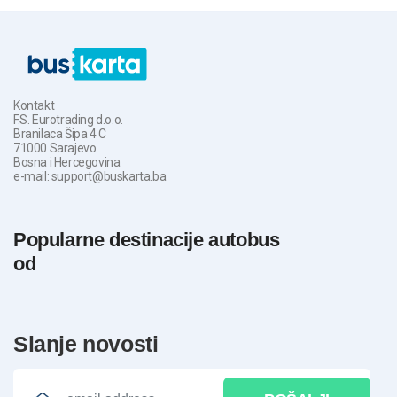
Kontakt
F.S. Eurotrading d.o.o.
Branilaca Šipa 4 C
71000 Sarajevo
Bosna i Hercegovina
e-mail: support@buskarta.ba
Popularne destinacije autobus
od
slanje novosti