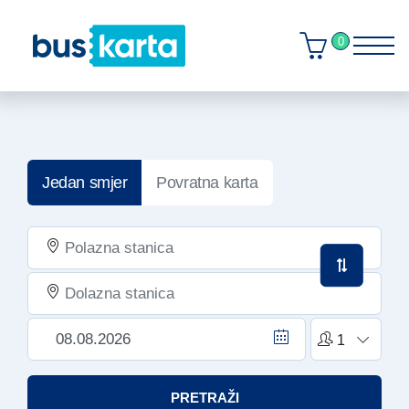
0
Jedan smjer
Povratna karta
PRETRAŽI