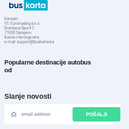
Kontakt
F.S. Eurotrading d.o.o.
Branilaca Šipa 4 C
71000 Sarajevo
Bosna i Hercegovina
e-mail: support@buskarta.ba
Popularne destinacije autobus
od
slanje novosti
POŠALJI