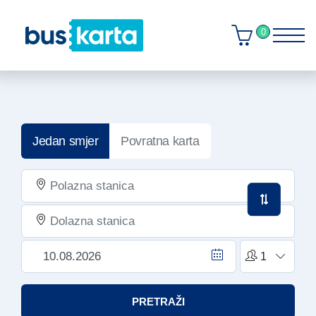
0
Jedan smjer
Povratna karta
PRETRAŽI