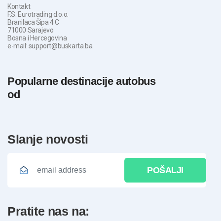
Kontakt
F.S. Eurotrading d.o.o.
Branilaca Šipa 4 C
71000 Sarajevo
Bosna i Hercegovina
e-mail: support@buskarta.ba
Popularne destinacije autobus
od
slanje novosti
POŠALJI
pratite nas na: