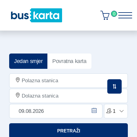
0
Jedan smjer
Povratna karta
PRETRAŽI