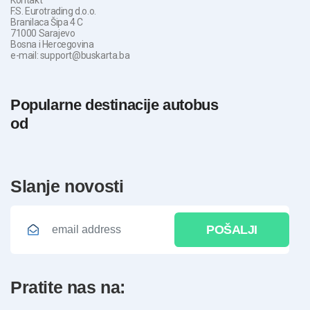
F.S. Eurotrading d.o.o.
Branilaca Šipa 4 C
71000 Sarajevo
Bosna i Hercegovina
e-mail: support@buskarta.ba
Popularne destinacije autobus
od
slanje novosti
POŠALJI
pratite nas na: