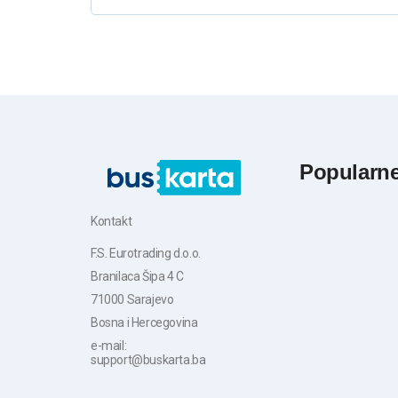
Popularn
Kontakt
F.S. Eurotrading d.o.o.
Branilaca Šipa 4 C
71000 Sarajevo
Bosna i Hercegovina
e-mail:
support@buskarta.ba