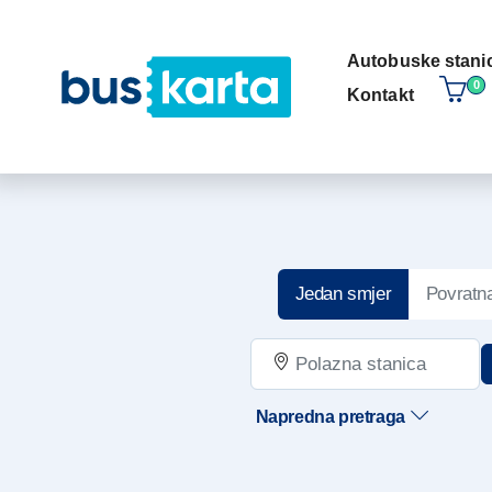
Autobuske stani
0
kontakt
Jedan smjer
Povratna
Napredna pretraga