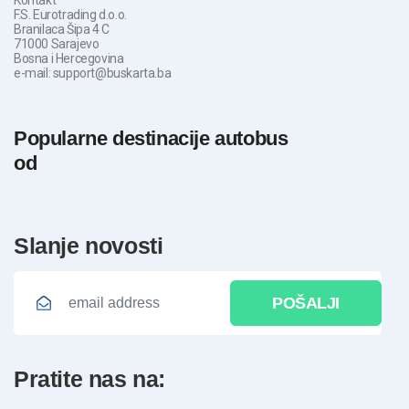
F.S. Eurotrading d.o.o.
Branilaca Šipa 4 C
71000 Sarajevo
Bosna i Hercegovina
e-mail: support@buskarta.ba
Popularne destinacije autobus
od
slanje novosti
POŠALJI
pratite nas na: