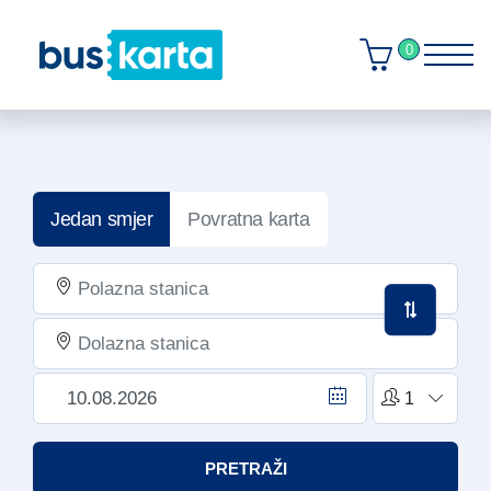
0
Jedan smjer
Povratna karta
PRETRAŽI