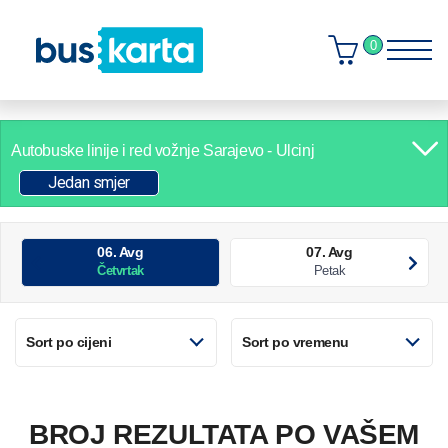
0
Autobuske linije i red vožnje
Sarajevo - Ulcinj
Jedan smjer
06. Avg
07. Avg
Četvrtak
Petak
Sort po cijeni
Sort po vremenu
BROJ REZULTATA PO VAŠEM