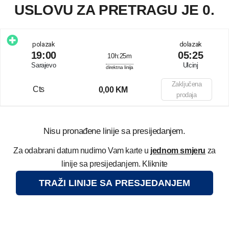
USLOVU ZA PRETRAGU JE 0.
polazak
dolazak
19:00
05:25
10h:25m
Sarajevo
Ulcinj
direktna linija
Zaključena
Cts
0,00 KM
prodaja
Nisu pronađene linije sa presijedanjem.
Za odabrani datum nudimo Vam karte u
jednom smjeru
za
linije sa presijedanjem. Kliknite
TRAŽI LINIJE SA PRESJEDANJEM