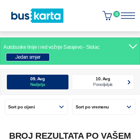
0
Autobuske linije i red vožnje
Sarajevo - Stolac
Jedan smjer
09. Avg
10. Avg
Nedjelja
Ponedjeljak
Sort po cijeni
Sort po vremenu
BROJ REZULTATA PO VAŠEM