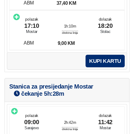
ABM
37,40 KM
polazak
dolazak
17:10
18:20
1h:10m
Mostar
Stolac
direktna linija
ABM
9,00 KM
KUPI KARTU
Stanica za presijedanje Mostar
čekanje
5h:28m
polazak
dolazak
09:00
11:42
2h:42m
Sarajevo
Mostar
direktna linija