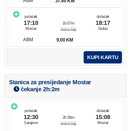
ABM
37,40 KM
polazak
dolazak
17:10
18:17
1h:07m
Mostar
Stolac
direktna linija
ABM
9,00 KM
KUPI KARTU
Stanica za presijedanje Mostar
čekanje
2h:2m
polazak
dolazak
12:30
15:08
2h:38m
Sarajevo
Mostar
direktna linija