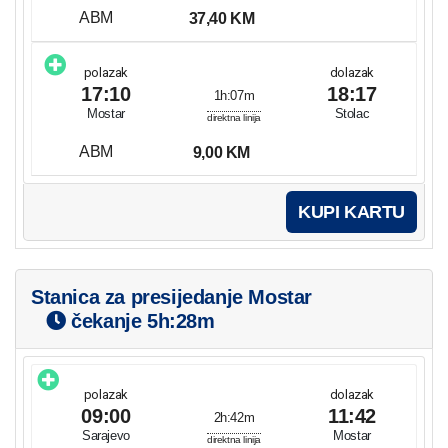
ABM
37,40 KM
polazak
dolazak
17:10
18:17
1h:07m
Mostar
Stolac
direktna linija
ABM
9,00 KM
KUPI KARTU
Stanica za presijedanje Mostar
čekanje
5h:28m
polazak
dolazak
09:00
11:42
2h:42m
Sarajevo
Mostar
direktna linija