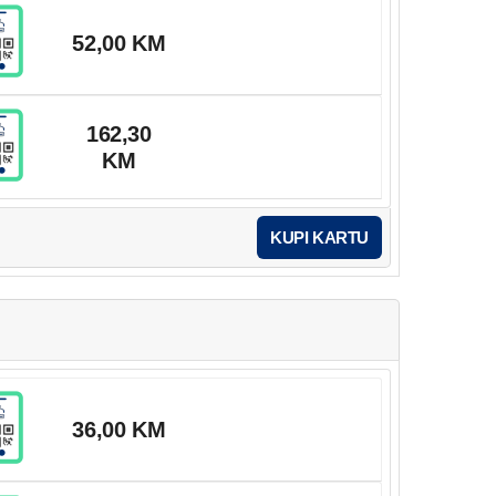
52,00 KM
162,30
KM
KUPI KARTU
36,00 KM