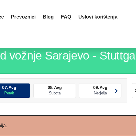
ce
Prevoznici
blog
FAQ
Uslovi korištenja
red vožnje
Sarajevo - Stuttga
07. Avg
08. Avg
09. Avg
Petak
Subota
Nedjelja
ija.