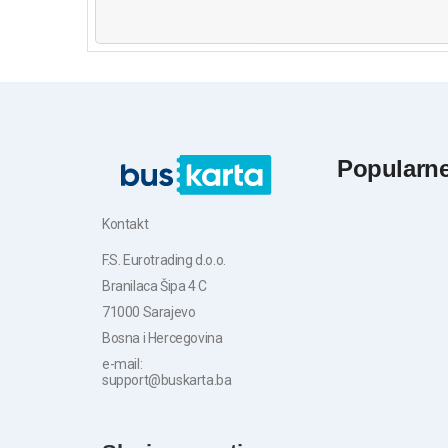
Popularn
Kontakt
F.S. Eurotrading d.o.o.
Branilaca Šipa 4 C
71000 Sarajevo
Bosna i Hercegovina
e-mail:
support@buskarta.ba