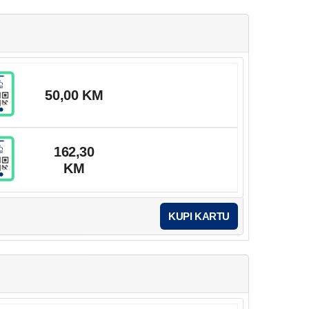
50,00 KM
162,30
KM
KUPI KARTU