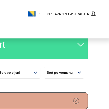
PRIJAVA / REGISTRACIJA
rt
10. Avg
Sort po cijeni
Sort po vremenu
Ponedjeljak