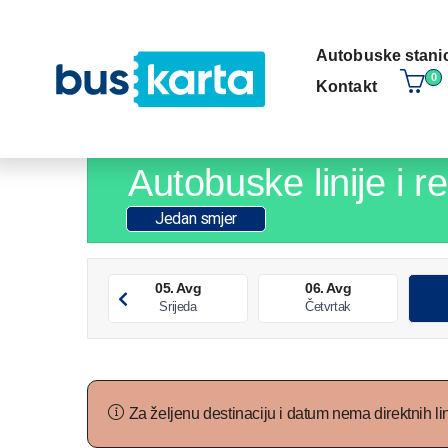
Autobuske stani
0
kontakt
Autobuske linije i 
Jedan smjer
05. Avg
06. Avg
Srijeda
Četvrtak
Za željenu destinaciju i datum nema direktnih lin