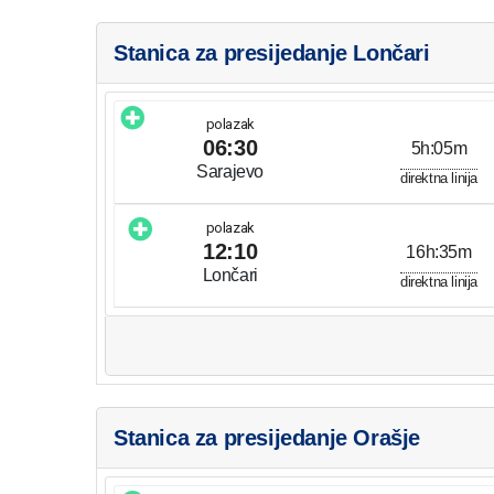
Stanica za presijedanje Lončari
polazak
06:30
5h:05m
Sarajevo
direktna linija
polazak
12:10
16h:35m
Lončari
direktna linija
Stanica za presijedanje Orašje