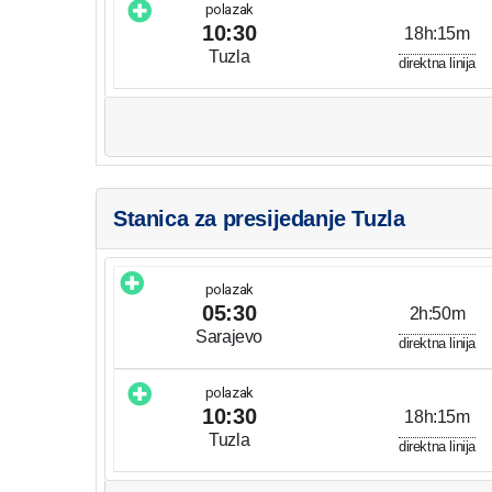
polazak
10:30
18h:15m
Tuzla
direktna linija
Stanica za presijedanje Tuzla
polazak
05:30
2h:50m
Sarajevo
direktna linija
polazak
10:30
18h:15m
Tuzla
direktna linija