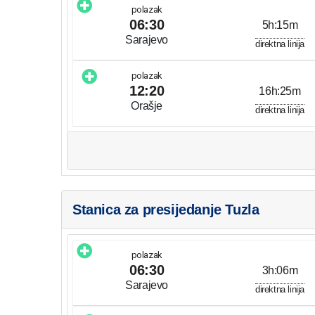
polazak
06:30
5h:15m
Sarajevo
direktna linija
polazak
12:20
16h:25m
Orašje
direktna linija
Stanica za presijedanje Tuzla
polazak
06:30
3h:06m
Sarajevo
direktna linija