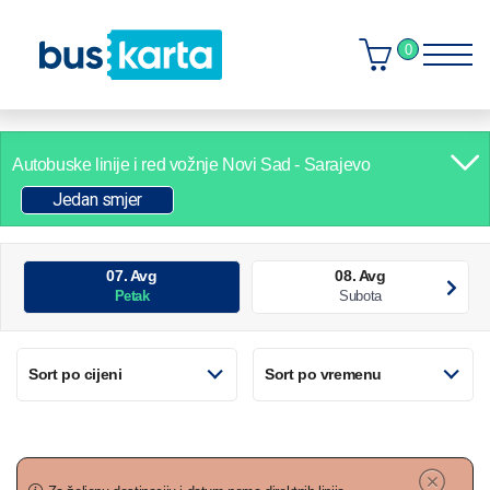
0
Autobuske linije i red vožnje
Novi Sad - Sarajevo
Jedan smjer
07. Avg
08. Avg
Petak
Subota
Sort po cijeni
Sort po vremenu