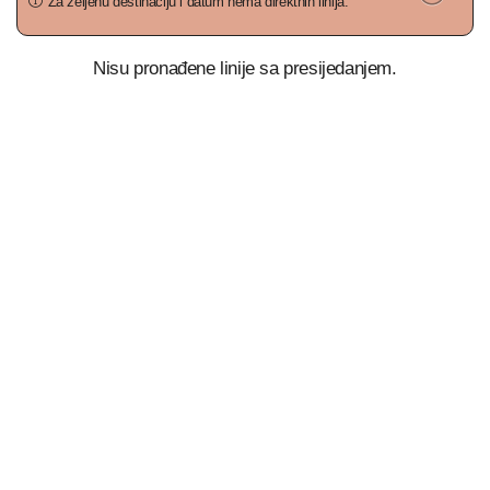
Za željenu destinaciju i datum nema direktnih linija.
Nisu pronađene linije sa presijedanjem.