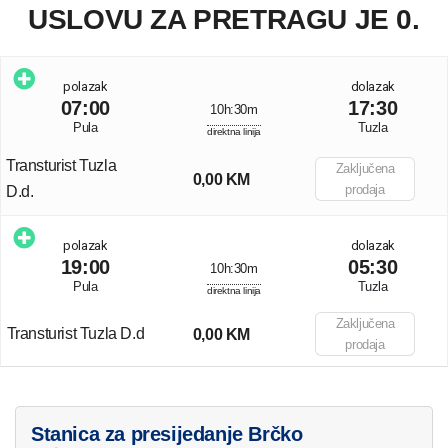
USLOVU ZA PRETRAGU JE 0.
polazak
dolazak
07:00
17:30
10h:30m
Pula
Tuzla
direktna linija
Transturist Tuzla
Zaključena
0,00 KM
prodaja
D.d.
polazak
dolazak
19:00
05:30
10h:30m
Pula
Tuzla
direktna linija
Zaključena
Transturist Tuzla D.d
0,00 KM
prodaja
Stanica za presijedanje Brčko