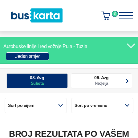
0
Autobuske linije i red vožnje
Pula - Tuzla
Jedan smjer
08. Avg
09. Avg
Subota
Nedjelja
Sort po cijeni
Sort po vremenu
BROJ REZULTATA PO VAŠEM