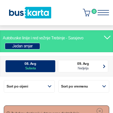
0
Autobuske linije i red vožnje
Trebinje - Sarajevo
Jedan smjer
08. Avg
09. Avg
Subota
Nedjelja
Sort po cijeni
Sort po vremenu