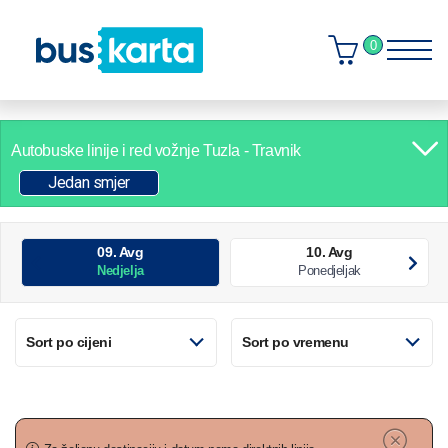
0
Autobuske linije i red vožnje
Tuzla - Travnik
Jedan smjer
09. Avg
10. Avg
Nedjelja
Ponedjeljak
Sort po cijeni
Sort po vremenu