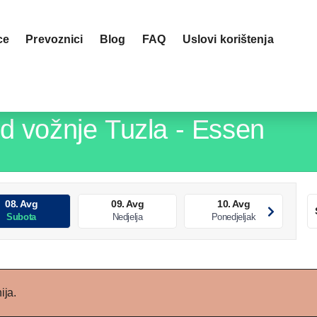
ce
Prevoznici
blog
FAQ
Uslovi korištenja
red vožnje
Tuzla - Essen
08. Avg
09. Avg
10. Avg
Subota
Nedjelja
Ponedjeljak
ija.