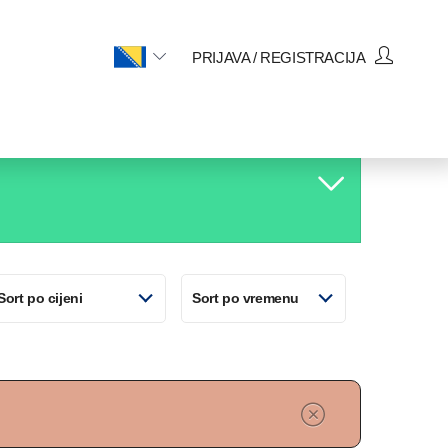
PRIJAVA / REGISTRACIJA
11. Avg
Sort po cijeni
Sort po vremenu
Utorak