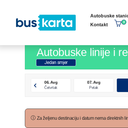
Autobuske stani
0
kontakt
Autobuske linije i 
Jedan smjer
06. Avg
07. Avg
Četvrtak
Petak
Za željenu destinaciju i datum nema direktnih lin