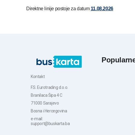
Direktne linije postoje za datum
11.08.2026
Popularn
Kontakt
F.S. Eurotrading d.o.o.
Branilaca Šipa 4 C
71000 Sarajevo
Bosna i Hercegovina
e-mail:
support@buskarta.ba