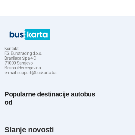
Kontakt
F.S. Eurotrading d.o.o.
Branilaca Šipa 4 C
71000 Sarajevo
Bosna i Hercegovina
e-mail: support@buskarta.ba
Popularne destinacije autobus
od
slanje novosti